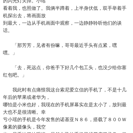
的闪光灯关掉。小瑶
看着我，也照做了。我俩半蹲着，上半身伏低，双手举着手
机探出去，将画面放
到最大，一边从手机画面中观察，一边静静聆听他们的谈
话。
「那芳芳，见者有份嘛，哥哥最近手头有点紧，嘿
嘿。」
「去，死远点，你爸手下好几个包工头，也没少给你塞
红包吧。」
我此时有点痛恨我这台索尼爱立信的手机了，不是十几
年后的苹果或者华为，
哪怕是小米也好，我现在的手机屏幕实在是太小了，放到最
大也不是很清晰。幸
亏小瑶的手机是今年发售的诺基亚Ｎ８６，搭载了８００Ｗ
像素的摄像头，我空