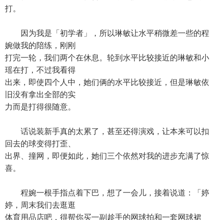
打。
因为我是「初学者」，所以琳敏让水平稍微差一些的程
婉做我的陪练，刚刚
打完一轮，我们两个在休息。轮到水平比较接近的琳敏和小
瑶在打，不过我看得
出来，即使四个人中，她们俩的水平比较接近，但是琳敏依
旧没有拿出全部的实
力而是打得很随意。
话说装新手真的太累了，甚至还得演戏，让本来可以扣
回去的球变得打歪、
出界、撞网，即便如此，她们三个依然对我的进步充满了惊
喜。
程婉一根手指点着下巴，想了一会儿，接着说道：「婷
婷，周末我们去逛逛
体育用品店吧，得帮你买一副趁手的网球拍和一套网球裙