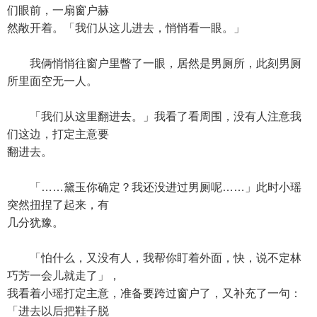
们眼前，一扇窗户赫
然敞开着。「我们从这儿进去，悄悄看一眼。」
我俩悄悄往窗户里瞥了一眼，居然是男厕所，此刻男厕
所里面空无一人。
「我们从这里翻进去。」我看了看周围，没有人注意我
们这边，打定主意要
翻进去。
「……黛玉你确定？我还没进过男厕呢……」此时小瑶
突然扭捏了起来，有
几分犹豫。
「怕什么，又没有人，我帮你盯着外面，快，说不定林
巧芳一会儿就走了」，
我看着小瑶打定主意，准备要跨过窗户了，又补充了一句：
「进去以后把鞋子脱