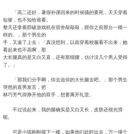
「高二还好，暑假补课回来的时候骚的要死，天天穿着
短裙，也不知给谁看。
整天还拿着部破游戏机在宿舍敲敲敲，跟你之前那台一模一
样的。」那个男生的
手，又凑了上去：「真没想到，以前穿着校服看不出来，她
看起来也不高啊，那
大长腿真的是又白又直，还有那细腰，估计没几个男人受得
了。」
「那我们分手啊，你去追你的大长腿去吧。」那个男生
突然的直男发言，把
林巧芳气得挣开他的双手，想要离开礼堂。
不过说起来，我的腿确实是又白又长，皮肤还很光滑
呢。
可是小瑶刚刚摸下一楼，如果他们此时出去，万一撞个