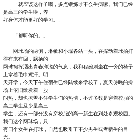
「就应该这样子哦，多点锻炼才不会生病嘛。我们已经
是高三的学生啦，养
好身体才能更好的学习。」
「都听你的。」
网球场的两侧，琳敏和小瑶各站一头，在挥动着球拍打
得有来有回，飘扬的
网球裙挥洒出青春洋溢的气息，我和程婉则坐在一旁的椅子
上拿着毛巾擦汗。明
天开学，今天下午住宿生已经陆续来学校了，夏天傍晚的操
场上依旧散发着一股
闷热，却也掩盖不住学生们的热情，不过多数是穿着校服的
高二学生及少量高三
学生，还有一部分没有穿校服的高一新生在到处参观校园。
我们这个网球场，只
有四个女生在打球，自然也吸引了不少男生或者新生的目
光。