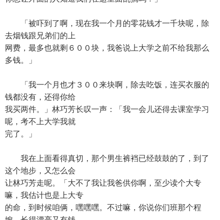
「被吓到了啊，现在我一个月的零花钱才一千块呢，除
去烟钱跟兄弟们的上
网费，最多也就剩６００块，我爸说上大学之前不给我那么
多钱。」
「我一个月也才３００来块啊，除去吃饭，连买衣服的
钱都没有，还得你给
我买两件。」林巧芳长叹一声：「我一会儿还得去课室学习
呢，考不上大学我就
完了。」
我在上面看得真切，那个男生裤裆已经鼓鼓的了，到了
这个地步，又怎么会
让林巧芳走呢。「大不了我让我爸供你啊，至少读个大专
嘛，我估计也是上大专
的命，到时候咱俩，嘿嘿嘿。不过嘛，你说你们班那个程
婉，长得漂亮又有钱，