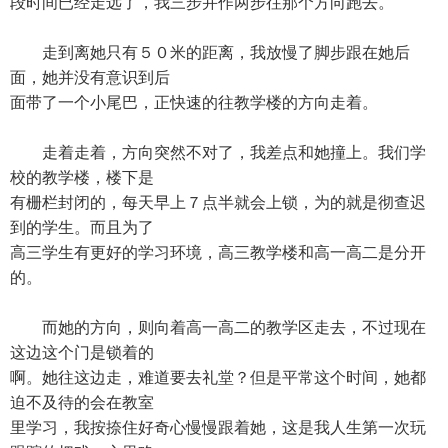
段时间已经走远了，我三步并作两步往那个方向跑去。
走到离她只有５０米的距离，我放慢了脚步跟在她后
面，她并没有意识到后
面带了一个小尾巴，正快速的往教学楼的方向走着。
走着走着，方向突然不对了，我差点和她撞上。我们学
校的教学楼，楼下是
有栅栏封闭的，每天早上７点半就会上锁，为的就是彻查迟
到的学生。而且为了
高三学生有更好的学习环境，高三教学楼和高一高二是分开
的。
而她的方向，则向着高一高二的教学区走去，不过现在
这边这个门是锁着的
啊。她往这边走，难道要去礼堂？但是平常这个时间，她都
迫不及待的会在教室
里学习，我按捺住好奇心慢慢跟着她，这是我人生第一次玩