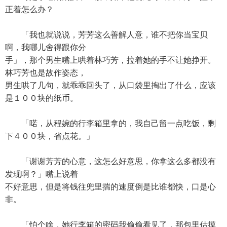
正着怎么办？
「我也就说说，芳芳这么善解人意，谁不把你当宝贝
啊，我哪儿舍得跟你分
手」，那个男生嘴上哄着林巧芳，拉着她的手不让她挣开。
林巧芳也是故作姿态，
男生哄了几句，就乖乖回头了，从口袋里掏出了什么，应该
是１００块的纸币。
「喏，从程婉的行李箱里拿的，我自己留一点吃饭，剩
下４００块，省点花。」
「谢谢芳芳的心意，这怎么好意思，你拿这么多都没有
发现啊？」嘴上说着
不好意思，但是将钱往兜里揣的速度倒是比谁都快，口是心
非。
「怕个啥，她行李箱的密码我偷偷看见了，那包里估摸