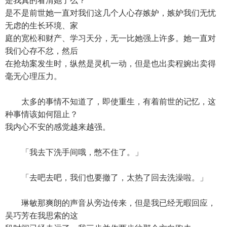
是我真的看清她了么？
是不是前世她一直对我们这几个人心存嫉妒，嫉妒我们无忧
无虑的生长环境、家
庭的宽松和财产、学习天分，无一比她强上许多。她一直对
我们心存不忿，然后
在抢劫案发生时，纵然是灵机一动，但是也出卖程婉出卖得
毫无心理压力。
太多的事情不知道了，即使重生，有着前世的记忆，这
种事情该如何阻止？
我内心不安的感觉越来越强。
「我去下洗手间哦，憋不住了。」
「去吧去吧，我们也要撤了，太热了回去洗澡啦。」
琳敏那爽朗的声音从旁边传来，但是我已经无暇回应，
吴巧芳在我思索的这