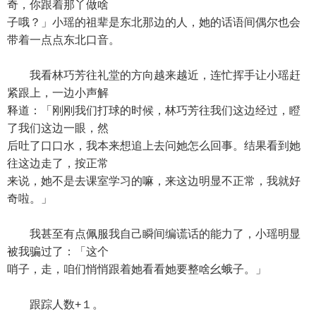
奇，你跟着那丫做啥
子哦？」小瑶的祖辈是东北那边的人，她的话语间偶尔也会
带着一点点东北口音。
我看林巧芳往礼堂的方向越来越近，连忙挥手让小瑶赶
紧跟上，一边小声解
释道：「刚刚我们打球的时候，林巧芳往我们这边经过，瞪
了我们这边一眼，然
后吐了口口水，我本来想追上去问她怎么回事。结果看到她
往这边走了，按正常
来说，她不是去课室学习的嘛，来这边明显不正常，我就好
奇啦。」
我甚至有点佩服我自己瞬间编谎话的能力了，小瑶明显
被我骗过了：「这个
哨子，走，咱们悄悄跟着她看看她要整啥幺蛾子。」
跟踪人数+１。