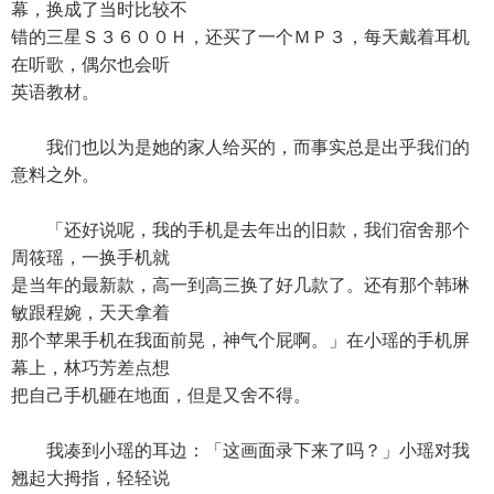
幕，换成了当时比较不
错的三星Ｓ３６００Ｈ，还买了一个ＭＰ３，每天戴着耳机
在听歌，偶尔也会听
英语教材。
我们也以为是她的家人给买的，而事实总是出乎我们的
意料之外。
「还好说呢，我的手机是去年出的旧款，我们宿舍那个
周筱瑶，一换手机就
是当年的最新款，高一到高三换了好几款了。还有那个韩琳
敏跟程婉，天天拿着
那个苹果手机在我面前晃，神气个屁啊。」在小瑶的手机屏
幕上，林巧芳差点想
把自己手机砸在地面，但是又舍不得。
我凑到小瑶的耳边：「这画面录下来了吗？」小瑶对我
翘起大拇指，轻轻说