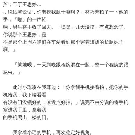
芦；至于王思婷…
…说话就说话，你老摸我腿干嘛啊？」林巧芳拍了一下他的
手，「啪」的一声轻
响，男生将手收了回去。「嘿嘿，几天没摸，有点想念了。
你说那个王思婷，是
不是那个上周六咱们在车站看到那个穿着短裙的长腿妹子
啊。」
「就她呗，一天到晚跟程婉混在一起，整一个程婉的跟
屁虫。」
此时小瑶凑在我耳边：「你拿我手机接着拍，把你的手
机给我，我下楼看看
有没有门没锁好的，凑近点好拍。」说完不由分说的将手机
塞进我手里，拿着我
的手机爬出二楼的门。
我拿着小瑶的手机，再次稳定好视角。