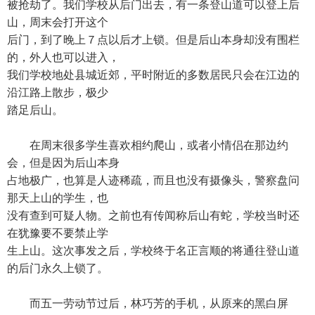
被抢劫了。我们学校从后门出去，有一条登山道可以登上后
山，周末会打开这个
后门，到了晚上７点以后才上锁。但是后山本身却没有围栏
的，外人也可以进入，
我们学校地处县城近郊，平时附近的多数居民只会在江边的
沿江路上散步，极少
踏足后山。
在周末很多学生喜欢相约爬山，或者小情侣在那边约
会，但是因为后山本身
占地极广，也算是人迹稀疏，而且也没有摄像头，警察盘问
那天上山的学生，也
没有查到可疑人物。之前也有传闻称后山有蛇，学校当时还
在犹豫要不要禁止学
生上山。这次事发之后，学校终于名正言顺的将通往登山道
的后门永久上锁了。
而五一劳动节过后，林巧芳的手机，从原来的黑白屏