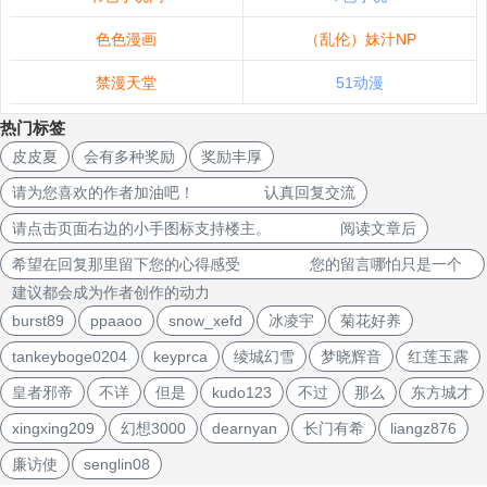
色色漫画
（乱伦）妹汁NP
禁漫天堂
51动漫
热门标签
皮皮夏
会有多种奖励
奖励丰厚
请为您喜欢的作者加油吧！ 认真回复交流
请点击页面右边的小手图标支持楼主。 阅读文章后
希望在回复那里留下您的心得感受 您的留言哪怕只是一个
建议都会成为作者创作的动力
burst89
ppaaoo
snow_xefd
冰凌宇
菊花好养
tankeyboge0204
keyprca
绫城幻雪
梦晓辉音
红莲玉露
皇者邪帝
不详
但是
kudo123
不过
那么
东方城才
xingxing209
幻想3000
dearnyan
长门有希
liangz876
廉访使
senglin08