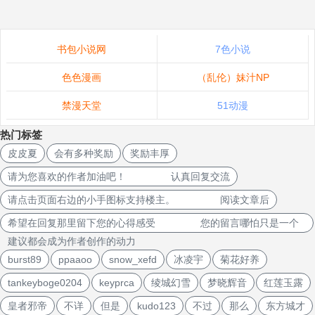
书包小说网
7色小说
色色漫画
（乱伦）妹汁NP
禁漫天堂
51动漫
热门标签
皮皮夏
会有多种奖励
奖励丰厚
请为您喜欢的作者加油吧！ 认真回复交流
请点击页面右边的小手图标支持楼主。 阅读文章后
希望在回复那里留下您的心得感受 您的留言哪怕只是一个
建议都会成为作者创作的动力
burst89
ppaaoo
snow_xefd
冰凌宇
菊花好养
tankeyboge0204
keyprca
绫城幻雪
梦晓辉音
红莲玉露
皇者邪帝
不详
但是
kudo123
不过
那么
东方城才