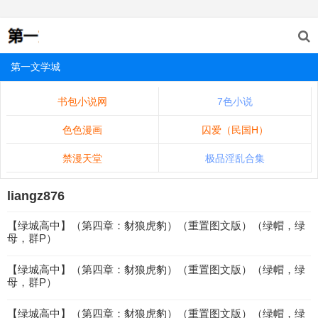
第一文学城
书包小说网
7色小说
色色漫画
囚爱（民国H）
禁漫天堂
极品淫乱合集
liangz876
【绿城高中】（第四章：豺狼虎豹）（重置图文版）（绿帽，绿
母，群P）
【绿城高中】（第四章：豺狼虎豹）（重置图文版）（绿帽，绿
母，群P）
【绿城高中】（第四章：豺狼虎豹）（重置图文版）（绿帽，绿