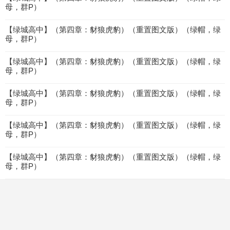
母，群P）
【绿城高中】（第四章：豺狼虎豹）（重置图文版）（绿帽，绿
母，群P）
【绿城高中】（第四章：豺狼虎豹）（重置图文版）（绿帽，绿
母，群P）
【绿城高中】（第四章：豺狼虎豹）（重置图文版）（绿帽，绿
母，群P）
【绿城高中】（第四章：豺狼虎豹）（重置图文版）（绿帽，绿
母，群P）
【绿城高中】（第四章：豺狼虎豹）（重置图文版）（绿帽，绿
母，群P）