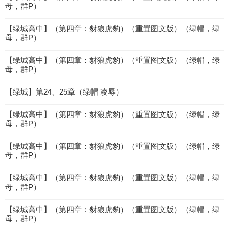
母，群P）
【绿城高中】（第四章：豺狼虎豹）（重置图文版）（绿帽，绿
母，群P）
【绿城高中】（第四章：豺狼虎豹）（重置图文版）（绿帽，绿
母，群P）
【绿城】第24、25章（绿帽 凌辱）
【绿城高中】（第四章：豺狼虎豹）（重置图文版）（绿帽，绿
母，群P）
【绿城高中】（第四章：豺狼虎豹）（重置图文版）（绿帽，绿
母，群P）
【绿城高中】（第四章：豺狼虎豹）（重置图文版）（绿帽，绿
母，群P）
【绿城高中】（第四章：豺狼虎豹）（重置图文版）（绿帽，绿
母，群P）