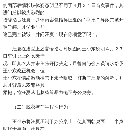
的面部表情和肢体姿态明显不同于４月２１日首次事件，其
进门后以较为激烈的
措辞指责汪夏，具体内容包括称汪夏的＂举报＂导致其被开
除学籍、其学业与前
途已完全被毁，并问汪夏＂现在你满意了吗＂。
汪夏在遭受上述言语指责时试图向王小东说明４月２７
日研讨会上的实际情
况，即其本人并未主张开除决定，且曾向与会人员请求给予
王小东改正机会。但
王小东在情绪激动状态下未予听取，打断了汪夏的解释，并
从其背后以双臂将其
紧抱，将汪夏从电脑椅前暴力拖至办公桌旁。
（二）脱衣与前半程性行为
王小东将汪夏压制于办公桌上，使其面朝桌面、上半身
贴伏于桌面。汪夏在