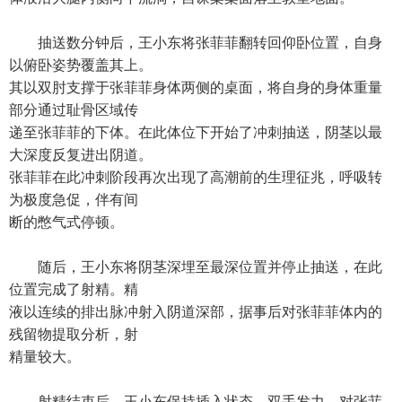
抽送数分钟后，王小东将张菲菲翻转回仰卧位置，自身
以俯卧姿势覆盖其上。
其以双肘支撑于张菲菲身体两侧的桌面，将自身的身体重量
部分通过耻骨区域传
递至张菲菲的下体。在此体位下开始了冲刺抽送，阴茎以最
大深度反复进出阴道。
张菲菲在此冲刺阶段再次出现了高潮前的生理征兆，呼吸转
为极度急促，伴有间
断的憋气式停顿。
随后，王小东将阴茎深埋至最深位置并停止抽送，在此
位置完成了射精。精
液以连续的排出脉冲射入阴道深部，据事后对张菲菲体内的
残留物提取分析，射
精量较大。
射精结束后，王小东保持插入状态，双手发力，对张菲