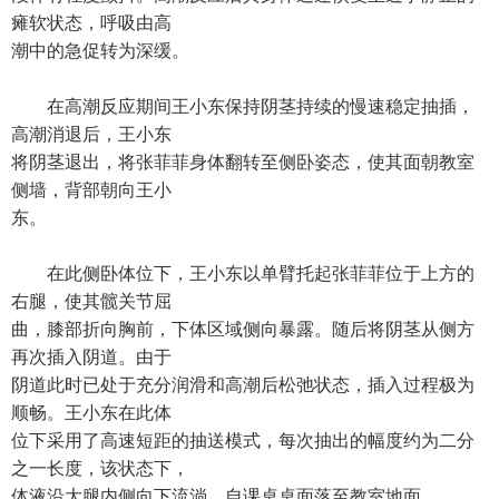
瘫软状态，呼吸由高
潮中的急促转为深缓。
在高潮反应期间王小东保持阴茎持续的慢速稳定抽插，
高潮消退后，王小东
将阴茎退出，将张菲菲身体翻转至侧卧姿态，使其面朝教室
侧墙，背部朝向王小
东。
在此侧卧体位下，王小东以单臂托起张菲菲位于上方的
右腿，使其髋关节屈
曲，膝部折向胸前，下体区域侧向暴露。随后将阴茎从侧方
再次插入阴道。由于
阴道此时已处于充分润滑和高潮后松弛状态，插入过程极为
顺畅。王小东在此体
位下采用了高速短距的抽送模式，每次抽出的幅度约为二分
之一长度，该状态下，
体液沿大腿内侧向下流淌，自课桌桌面落至教室地面。