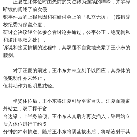
汪夏在此体位时由先前的哭泣转为连续的呻吟，并零碎
断续的阐述了前次侵
犯事件后的上报原因和在研讨会上的「孤立无援」（该措辞
校纪委持保留态度，
研讨会决议经全体参会者讨论并通过，公平公正，绝无徇私
和滥用职权之处），
诉说和接受抽插的过程中，其双腿不自觉地夹紧了王小东的
腰侧。
对于汪夏的阐述，王小东并未立刻予以回应，其身体的
侵犯动作亦未终止，
但其动作力度明显减轻。
坐姿体位后，王小东将汪夏引导至窗台边。汪夏面朝窗
外站立，双手撑于窗
台边缘，上半身前倾。王小东从其后方再次插入，采用站立
后入体位进行了约５
分钟的冲刺抽送。随后王小东将阴茎拔出后，将精液射于其