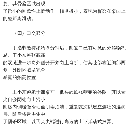
复。其骨盆区域出现
了微小的间歇性上挺动作，幅度极小，表现为臀部在桌面上
的短距离滑动。
（四）口交部分
手指刺激持续约８分钟后，阴道口已有可见的分泌物积
聚。王小东将张菲菲
的双腿进一步向外侧分开并向上弯折，使其膝部靠近胸部两
侧，外阴区域呈完全
暴露的抬高位置。
王小东蹲跪于课桌前，低头舔舐张菲菲的外阴，其以舌
尖自会阴处向上沿小
阴唇内侧缓慢滑动至阴蒂顶端，重复数次以建立连续的湿润
层。随后将舌尖集中
于阴蒂区域，以舌尖尖端进行高速的上下弹动式拨弄。