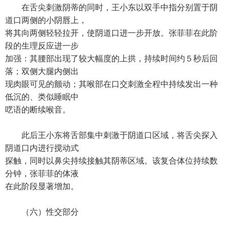
在舌尖刺激阴蒂的同时，王小东以双手中指分别置于阴
道口两侧的小阴唇上，
将其向两侧轻轻拉开，使阴道口进一步开放。张菲菲在此阶
段的生理反应进一步
加强：其腰部出现了较大幅度的上拱，持续时间约５秒后回
落；双侧大腿内侧出
现肉眼可见的颤动；其喉部在口交刺激全程中持续发出一种
低沉的、类似睡眠中
呓语的断续喉音。
此后王小东将舌部集中刺激于阴道口区域，将舌尖探入
阴道口内进行搅动式
探触，同时以鼻尖持续接触其阴蒂区域。该复合体位持续数
分钟，张菲菲的体液
在此阶段显著增加。
（六）性交部分