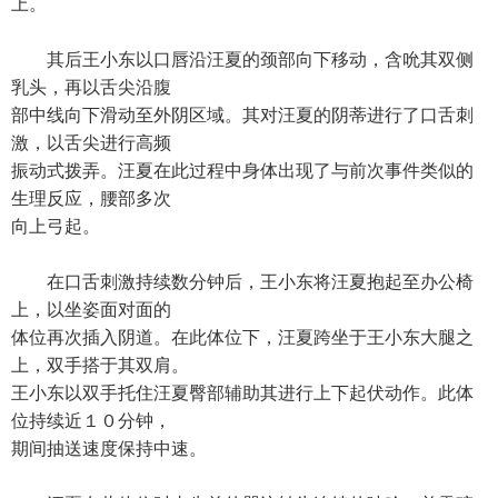
上。
其后王小东以口唇沿汪夏的颈部向下移动，含吮其双侧
乳头，再以舌尖沿腹
部中线向下滑动至外阴区域。其对汪夏的阴蒂进行了口舌刺
激，以舌尖进行高频
振动式拨弄。汪夏在此过程中身体出现了与前次事件类似的
生理反应，腰部多次
向上弓起。
在口舌刺激持续数分钟后，王小东将汪夏抱起至办公椅
上，以坐姿面对面的
体位再次插入阴道。在此体位下，汪夏跨坐于王小东大腿之
上，双手搭于其双肩。
王小东以双手托住汪夏臀部辅助其进行上下起伏动作。此体
位持续近１０分钟，
期间抽送速度保持中速。