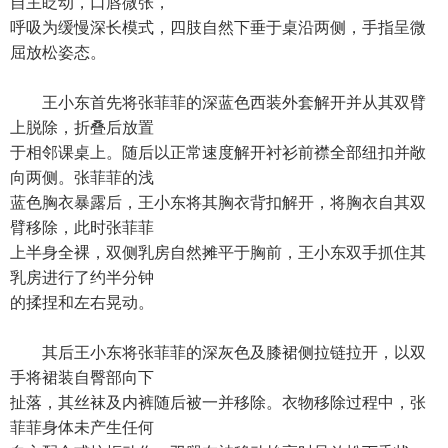
自主眨动，口唇微张，
呼吸为缓慢深长模式，四肢自然下垂于桌沿两侧，手指呈微
屈放松姿态。
王小东首先将张菲菲的深蓝色西装外套解开并从其双臂
上脱除，折叠后放置
于相邻课桌上。随后以正常速度解开衬衫前襟全部纽扣并敞
向两侧。张菲菲的浅
蓝色胸衣暴露后，王小东将其胸衣背扣解开，将胸衣自其双
臂移除，此时张菲菲
上半身全裸，双侧乳房自然摊平于胸前，王小东双手抓住其
乳房进行了约半分钟
的揉捏和左右晃动。
其后王小东将张菲菲的深灰色及膝裙侧拉链拉开，以双
手将裙装自臀部向下
扯落，其丝袜及内裤随后被一并移除。衣物移除过程中，张
菲菲身体未产生任何