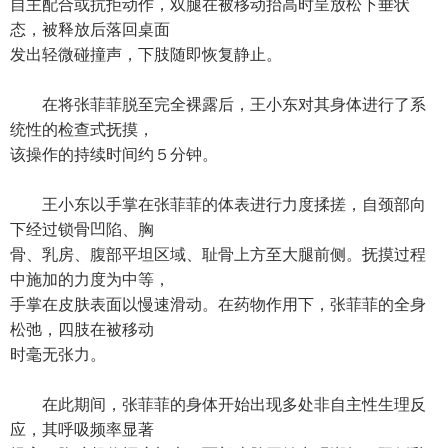
自主配合或抗拒动作，双腿在被移动抬高时呈放松下垂状
态，被释放后落回桌面
发出轻微碰撞声，下肢随即恢复静止。
在将张菲菲脱至完全裸露后，王小东对其身体进行了系
统性的检查式抚摸，
该操作的持续时间约５分钟。
王小东以手掌在张菲菲的体表进行力度揉搓，自颈部向
下经过锁骨凹陷、胸
骨、乳房、腹部平坦区域、耻骨上方至大腿前侧。抚摸过程
中施加的力度为中等，
手掌在皮肤表面以慢速滑动。在药物作用下，张菲菲的全身
松弛，四肢在被移动
时毫无张力。
在此期间，张菲菲的身体开始出现多处非自主性生理反
应，其呼吸频率显著