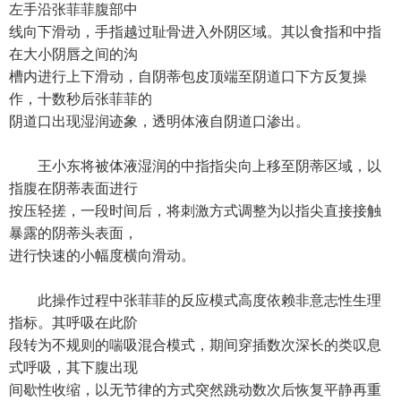
左手沿张菲菲腹部中
线向下滑动，手指越过耻骨进入外阴区域。其以食指和中指
在大小阴唇之间的沟
槽内进行上下滑动，自阴蒂包皮顶端至阴道口下方反复操
作，十数秒后张菲菲的
阴道口出现湿润迹象，透明体液自阴道口渗出。
王小东将被体液湿润的中指指尖向上移至阴蒂区域，以
指腹在阴蒂表面进行
按压轻搓，一段时间后，将刺激方式调整为以指尖直接接触
暴露的阴蒂头表面，
进行快速的小幅度横向滑动。
此操作过程中张菲菲的反应模式高度依赖非意志性生理
指标。其呼吸在此阶
段转为不规则的喘吸混合模式，期间穿插数次深长的类叹息
式呼吸，其下腹出现
间歇性收缩，以无节律的方式突然跳动数次后恢复平静再重