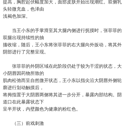
提高，胸腔起伏幅度加大，面部皮肤开始出现潮红。双侧乳
头轻微充血，色泽由
浅褐色加深。
当王小东的手掌滑至其大腿内侧进行抚摸时，张菲菲的
双腿出现持续性的抽
搐收缩，随后，王小东将张菲菲的右大腿向外扳动，将其外
阴部进行了完整呈现。
张菲菲的外阴区域在此阶段仍处于较为干涩的状态，大
小阴唇因药物所致的
肌肉松弛而呈自然微开状态，王小东以指尖沿大阴唇外侧轮
廓进行划动触摸后，
将拇指置于大阴唇两侧将其进一步分开，暴露内部结构。阴
道口在此暴露状态下
呈半开状，内壁颜色为健康的粉红色。
（三）前戏刺激