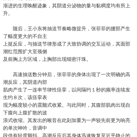
渐进的生理唤醒迹象，其阴道分泌物的量与黏稠度均有所上
升。
随后，王小东将抽送节奏略微提升，张菲菲的腰部产生
了幅度更大的不自主
上挺反应，与抽送节律形成了大致协调的交互运动，其面部
潮红范围扩大至颈侧
及前胸上方区域，上胸部出现细密汗珠。
高速抽送数分钟后，张菲菲的身体出现了一次明确的高
潮反应，其阴道内部
肌肉产生了一连串节律性痉挛，以间隔约１秒的频率连续发
生约８次，该痉挛表
现为幅度较小的震颤式收紧。与此同时，其腹部肌肉出现自
下腹向上腹扩散的波
浪式收缩。其发出的喉音在此刻加重为一声较先前更为响亮
的单次呻吟，音调中
段伴有轻度颤抖。高潮反应后其身体迅速恢复至近乎静止的