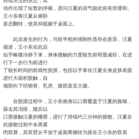
持续哭泣的状态，其
动作出现了短暂的停顿，质问汪夏的语气较此前有所缓和。
王小东将汪夏从俯卧
姿态翻转，使其仰面躺于桌面上。
此后发生的行为，与前半程的强制性质存在差异。汪夏
描述，王小东在此后
似乎略微冷静下来，身体接触的力度较先前明显减轻，在进
行下一步行为前进行
了较长时间的前戏性抚摸，包括以手掌在汪夏全身皮肤表面
进行大面积抚触，自
颈部向下经锁骨、乳房、腹部直至大腿。
在抚摸过程中，王小东俯身以口唇覆盖于汪夏的脸颊，
舔去其泪痕，随后以
口唇接触汪夏的嘴唇，进行了持续约三分钟的接吻。汪夏在
此接吻过程中未再紧
闭双唇，其双臂从平放于桌面两侧转为搭在王小东的双肩