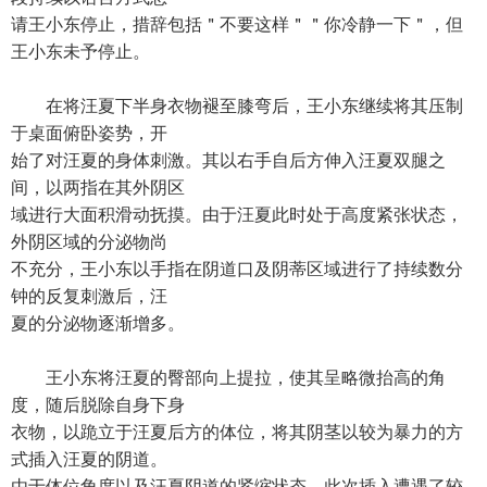
请王小东停止，措辞包括＂不要这样＂＂你冷静一下＂，但
王小东未予停止。
在将汪夏下半身衣物褪至膝弯后，王小东继续将其压制
于桌面俯卧姿势，开
始了对汪夏的身体刺激。其以右手自后方伸入汪夏双腿之
间，以两指在其外阴区
域进行大面积滑动抚摸。由于汪夏此时处于高度紧张状态，
外阴区域的分泌物尚
不充分，王小东以手指在阴道口及阴蒂区域进行了持续数分
钟的反复刺激后，汪
夏的分泌物逐渐增多。
王小东将汪夏的臀部向上提拉，使其呈略微抬高的角
度，随后脱除自身下身
衣物，以跪立于汪夏后方的体位，将其阴茎以较为暴力的方
式插入汪夏的阴道。
由于体位角度以及汪夏阴道的紧缩状态，此次插入遭遇了较