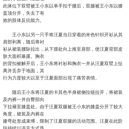
此体位下双臂被王小东以单手扣于腰后，双腿被王小东以膝
盖顶分开，失去了有
效的肢体反抗能力。
王小东以另一只手将汪夏当日穿着的米色针织开衫从其
肩部剥离，随后将衬
衫从裙装腰际拉出，从下摆处向上推至肩部，使汪夏背部皮
肤大面积暴露。胸衣
的背扣被解开后，王小东将衬衫和胸衣一并从汪夏双臂上扯
离并丢弃于地面，其
行为力度较大以至于汪夏面部出现了痛苦表情。
随后王小东将汪夏的卡其色半身裙侧拉链拉开，将裙装
及内裤一并自臀部向
下拉褪至膝盖处。由于汪夏双腿被王小东的膝盖分开了较大
角度，裙装及内裤在
膝弯处形成束缚，限制了汪夏双腿的活动范围。汪夏在此阶
段持续以语言方式恳