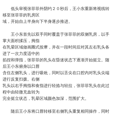
低头审视张菲菲外阴约２０秒后，王小东重新将视线转
移至张菲菲的乳房区
域，开始自上半身向下半身逐步推进。
王小东首先以双手同时覆盖于张菲菲的双侧乳房，以手
掌大面积揉压，拇指
在乳晕区域做画圈式按摩，并在一段时间后对其左右乳头各
进了一次力度适中的
掐捏和弹指，张菲菲的乳头在昏迷状态下逐渐开始挺立。随
后王小东俯身以口唇
含住左侧乳头，进行吸吮，同时以舌尖在口腔内对乳头尖端
进行反复扫拨。右侧
乳头以右手拇指和食指进行轻捻与轻拉，张菲菲乳头在此过
程中由轻微充血转为
完全挺立状态，乳晕区域颜色加深，范围扩大。
随后王小东将口唇转移至右侧乳头重复相同操作，同时