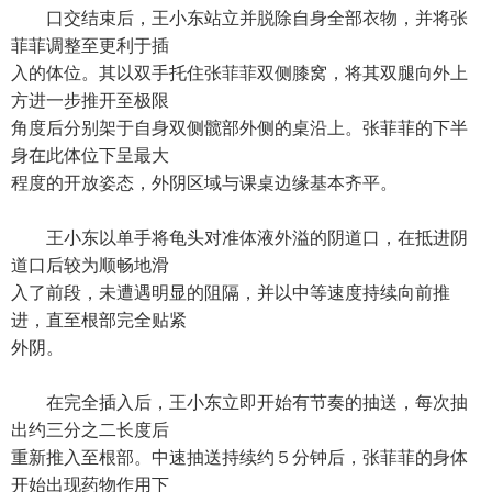
口交结束后，王小东站立并脱除自身全部衣物，并将张
菲菲调整至更利于插
入的体位。其以双手托住张菲菲双侧膝窝，将其双腿向外上
方进一步推开至极限
角度后分别架于自身双侧髋部外侧的桌沿上。张菲菲的下半
身在此体位下呈最大
程度的开放姿态，外阴区域与课桌边缘基本齐平。
王小东以单手将龟头对准体液外溢的阴道口，在抵进阴
道口后较为顺畅地滑
入了前段，未遭遇明显的阻隔，并以中等速度持续向前推
进，直至根部完全贴紧
外阴。
在完全插入后，王小东立即开始有节奏的抽送，每次抽
出约三分之二长度后
重新推入至根部。中速抽送持续约５分钟后，张菲菲的身体
开始出现药物作用下