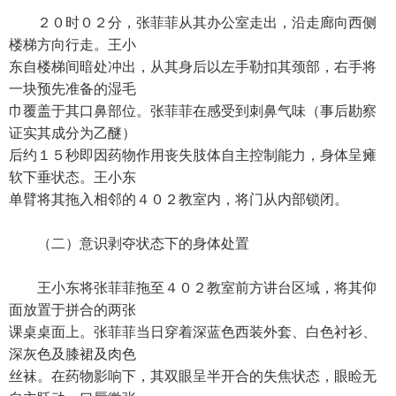
２０时０２分，张菲菲从其办公室走出，沿走廊向西侧
楼梯方向行走。王小
东自楼梯间暗处冲出，从其身后以左手勒扣其颈部，右手将
一块预先准备的湿毛
巾覆盖于其口鼻部位。张菲菲在感受到刺鼻气味（事后勘察
证实其成分为乙醚）
后约１５秒即因药物作用丧失肢体自主控制能力，身体呈瘫
软下垂状态。王小东
单臂将其拖入相邻的４０２教室内，将门从内部锁闭。
（二）意识剥夺状态下的身体处置
王小东将张菲菲拖至４０２教室前方讲台区域，将其仰
面放置于拼合的两张
课桌桌面上。张菲菲当日穿着深蓝色西装外套、白色衬衫、
深灰色及膝裙及肉色
丝袜。在药物影响下，其双眼呈半开合的失焦状态，眼睑无