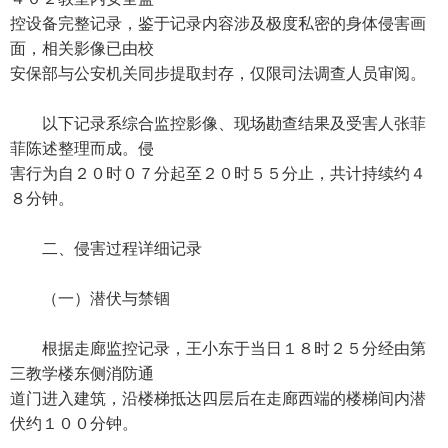
控设备完整记录，鉴于记录内容涉及极度私密的身体侵害画
面，相关影像已由校
安保部与公安机关同步提取封存，仅限司法调查人员审阅。
以下记录系综合监控影像、现场勘查结果及受害人张菲
菲陈述整理而成。侵
害行为自２０时０７分起至２０时５５分止，共计持续约４
８分钟。
二、侵害过程详细记录
（一）潜伏与禁锢
根据走廊监控记录，王小东于当日１８时２５分经由第
三教学楼东侧消防通
道门进入建筑，沿楼梯抵达四层后在走廊西端的楼梯间内潜
伏约１００分钟。